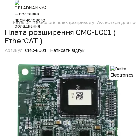
Каталог
Технологія електроприводу
Аксесуари для п
Плата розширення CMC-EC01 (
EtherCAT )
Артикул:
CMC-EC01
Написати відгук