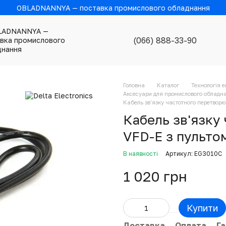
OBLADNANNYA — поставка промислового обладнання
(066) 888-33-90
Головна
Каталог
Технологія 
Аксесуари для промислового обладна
Кабель зв'язку частотного перетвор
Кабель зв'язку
VFD-E з пульто
В наявності
Артикул: EG3010C
1 020 грн
Купити
Доставка
Оплата
Га