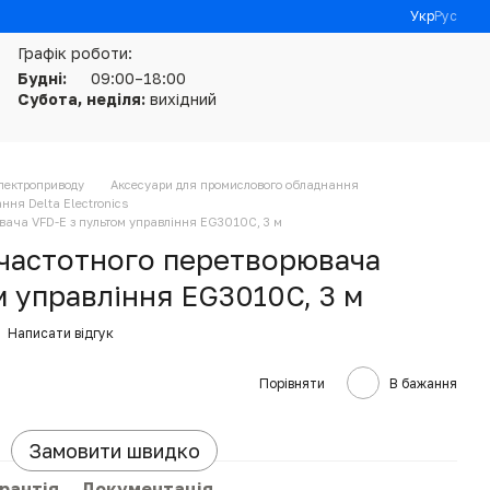
Укр
Рус
Графік роботи:
Будні:
09:00–18:00
Субота, неділя:
вихідний
електроприводу
Аксесуари для промислового обладнання
ння Delta Electronics
ювача VFD-E з пультом управління EG3010C, 3 м
 частотного перетворювача
м управління EG3010C, 3 м
Написати відгук
Порівняти
В бажання
Замовити швидко
рантія
Документація