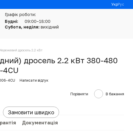
Укр
Рус
Графік роботи:
Будні:
09:00–18:00
Субота, неділя:
вихідний
Мережевий дросель 2.2 кВт
дний) дросель 2.2 кВт 380-480
6-4CU
0006-4CU
Написати відгук
Порівняти
В бажання
Замовити швидко
рантія
Документація