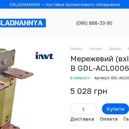
OBLADNANNYA — поставка промислового обладнання
(066) 888-33-90
Головна
Каталог
Дроселі
Мережевий (вхі
В GDL-ACL000
В наявності
Артикул: GDL-ACL
5 028 грн
Купити
Доставка
Оплата
Га