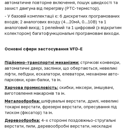
автоматичне повторне включення, пошук швидкості та
захист двигуна від перегріву (PTC-термістор).
- У базовій комплектації є: 6 дискретних програмованих
входів; 2 аналогових входу (4...20мА, 0...10В) та 1
аналоговий вихід; 1 релейний та 1 цифровий (з відкритим
колектором) багатофункціональні програмовані виходи.
Основні сфери застосування VFD-E
Підйомно-транспортні механізми:
стрічкові конвеєри,
автоматичні двері, заслінки, що обертаються, невеликі
ліфти, лебідки, ескалатори, елеватори, механізми авто-
парковки, кран-балки, та ін.
Харчова промисловість:
скибки, міксери, змішувачі,
виготовлення макаронів та ін.
Металообробка:
шліфувальні верстати, дрилі, невеликі
токарні верстати, фрезерні верстати, опресування під
тиском (фіксатор) та ін.
Деревообробка:
4-х сторонні поздовжньо-стругальні
верстати, пили, деревообробні верстати, нескладні