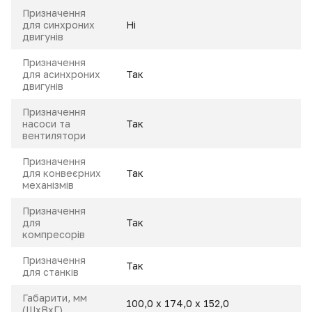
Призначення
для синхроних
Ні
двигунів
Призначення
для асинхроних
Так
двигунів
Призначення
насоси та
Так
вентилятори
Призначення
для конвеєрних
Так
механізмів
Призначення
для
Так
компресорів
Призначення
Так
для станків
Габарити, мм
100,0 х 174,0 х 152,0
(ШхВхГ)