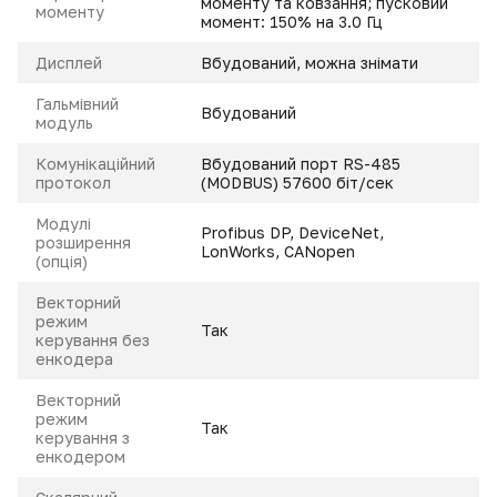
моменту та ковзання; пусковий
моменту
момент: 150% на 3.0 Гц
Дисплей
Вбудований, можна знімати
Гальмівний
Вбудований
модуль
Комунікаційний
Вбудований порт RS-485
протокол
(MODBUS) 57600 біт/сек
Модулі
Profibus DP, DeviceNet,
розширення
LonWorks, CANopen
(опція)
Векторний
режим
Так
керування без
енкодера
Векторний
режим
Так
керування з
енкодером