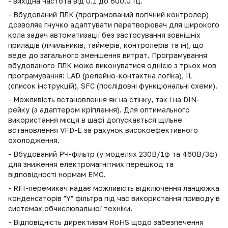
- вихідна частота від 0.1 до 600.0 Гц.
- Вбудований ПЛК (програмований логічний контролер)
дозволяє гнучко адаптувати перетворювач для широкого
кола задач автоматизації без застосування зовнішніх
приладів (лічильників, таймерів, контролерів та ін), що
веде до загального зменшення витрат. Програмування
вбудованого ПЛК може виконуватися однією з трьох мов
програмування: LAD (релейно-контактна логіка), IL
(список інструкцій), SFC (послідовні функціональні схеми).
- Можливість встановлення як на стінку, так і на DIN-
рейку (з адаптером кріплення). Для оптимального
використання місця в шафі допускається щільне
встановлення VFD-E за рахунок високоефективного
охолодження.
- Вбудований РЧ-фільтр (у моделях 230В/1ф та 460В/3ф)
для зниження електромагнітних перешкод та
відповідності нормам ЕМС.
- RFI-перемикач надає можливість відключення ланцюжка
конденсаторів "Y" фільтра під час використання приводу в
системах обчислювальної техніки.
- Відповідність директивам RoHS щодо забезпечення