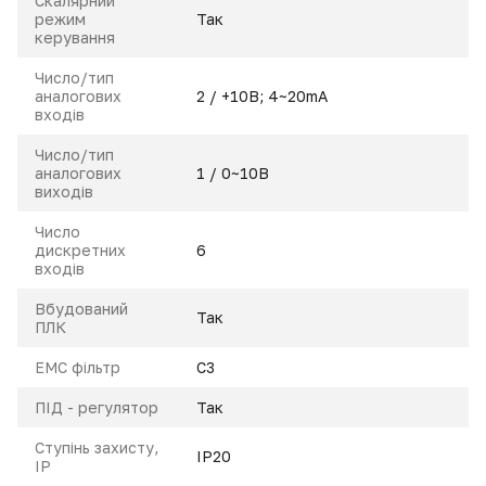
Скалярний
режим
Так
керування
Число/тип
аналогових
2 / +10В; 4~20mA
входів
Число/тип
аналогових
1 / 0~10В
виходів
Число
дискретних
6
входів
Вбудований
Так
ПЛК
ЕМС фільтр
С3
ПІД - регулятор
Так
Ступінь захисту,
IP20
IP