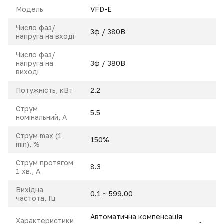
Модель
VFD-E
Число фаз/
3ф / 380В
напруга на вході
Число фаз/
напруга на
3ф / 380В
виході
Потужність, кВт
2.2
Струм
5.5
номінальний, A
Струм max (1
150%
min), %
Струм протягом
8.3
1 хв., А
Вихідна
0.1 ~ 599.00
частота, Гц
Автоматична компенсація
Характеристики