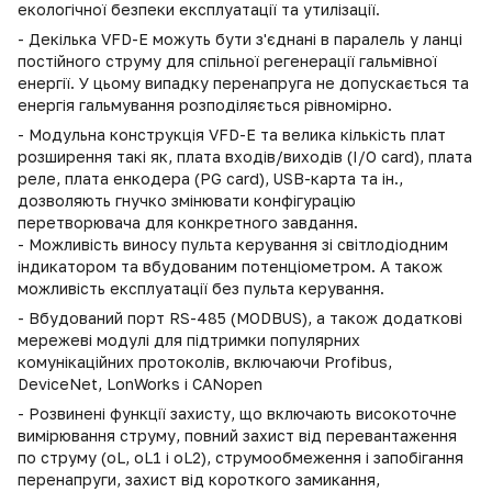
екологічної безпеки експлуатації та утилізації.
- Декілька VFD-E можуть бути з'єднані в паралель у ланці
постійного струму для спільної регенерації гальмівної
енергії. У цьому випадку перенапруга не допускається та
енергія гальмування розподіляється рівномірно.
- Модульна конструкція VFD-E та велика кількість плат
розширення такі як, плата входів/виходів (I/O card), плата
реле, плата енкодера (PG card), USB-карта та ін.,
дозволяють гнучко змінювати конфігурацію
перетворювача для конкретного завдання.
- Можливість виносу пульта керування зі світлодіодним
індикатором та вбудованим потенціометром. А також
можливість експлуатації без пульта керування.
- Вбудований порт RS-485 (MODBUS), а також додаткові
мережеві модулі для підтримки популярних
комунікаційних протоколів, включаючи Profibus,
DeviceNet, LonWorks і CANopen
- Розвинені функції захисту, що включають високоточне
вимірювання струму, повний захист від перевантаження
по струму (oL, oL1 і oL2), струмообмеження і запобігання
перенапруги, захист від короткого замикання,