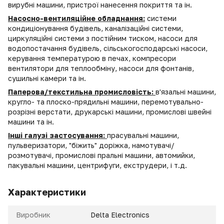
вирубні машини, пристрої нанесення покриття та ін.
Насосно-вентиляційне обладнання:
системи
кондиціонування будівель, каналізаційні системи,
циркуляційні системи з постійним тиском, насоси для
водопостачання будівель, сільськогосподарські насоси,
керування температурою в печах, компресори
вентилятори для теплообміну, насоси для фонтанів,
сушильні камери та ін.
Паперова/текстильна промисловість:
в'язальні машини,
кругло- та плоско-прядильні машини, перемотувально-
розрізні верстати, друкарські машини, промислові швейні
машини та ін.
Інші галузі застосування:
прасувальні машини,
пульверизатори, "біжить" доріжка, намотувачі/
розмотувачі, промислові пральні машини, автомийки,
пакувальні машини, центрифуги, екструдери, і т.д.
Характеристики
Виробник
Delta Electronics