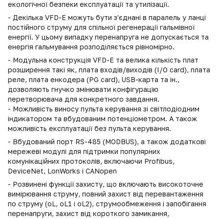
екологічної безпеки експлуатації та утилізації.
- Декілька VFD-E можуть бути з'єднані в паралель у ланці
постійного струму для спільної регенерації гальмівної
енергії. У цьому випадку перенапруга не допускається та
енергія гальмування розподіляється рівномірно.
- Модульна конструкція VFD-E та велика кількість плат
розширення такі як, плата входів/виходів (I/O card), плата
реле, плата енкодера (PG card), USB-карта та ін.,
дозволяють гнучко змінювати конфігурацію
перетворювача для конкретного завдання.
- Можливість виносу пульта керування зі світлодіодним
індикатором та вбудованим потенціометром. А також
можливість експлуатації без пульта керування.
- Вбудований порт RS-485 (MODBUS), а також додаткові
мережеві модулі для підтримки популярних
комунікаційних протоколів, включаючи Profibus,
DeviceNet, LonWorks і CANopen
- Розвинені функції захисту, що включають високоточне
вимірювання струму, повний захист від перевантаження
по струму (oL, oL1 і oL2), струмообмеження і запобігання
перенапруги, захист від короткого замикання,