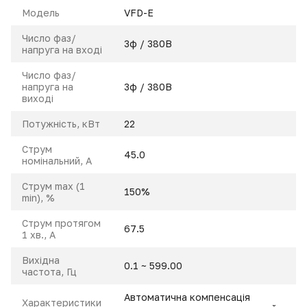
Модель
VFD-E
Число фаз/
3ф / 380В
напруга на вході
Число фаз/
напруга на
3ф / 380В
виході
Потужність, кВт
22
Струм
45.0
номінальний, A
Струм max (1
150%
min), %
Струм протягом
67.5
1 хв., А
Вихідна
0.1 ~ 599.00
частота, Гц
Автоматична компенсація
Характеристики