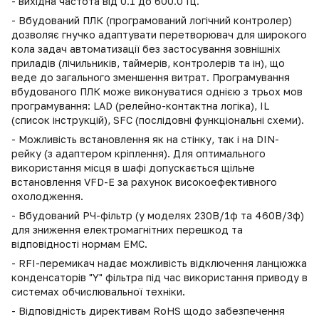
- вихідна частота від 0.1 до 600.0 Гц.
- Вбудований ПЛК (програмований логічний контролер)
дозволяє гнучко адаптувати перетворювач для широкого
кола задач автоматизації без застосування зовнішніх
приладів (лічильників, таймерів, контролерів та ін), що
веде до загального зменшення витрат. Програмування
вбудованого ПЛК може виконуватися однією з трьох мов
програмування: LAD (релейно-контактна логіка), IL
(список інструкцій), SFC (послідовні функціональні схеми).
- Можливість встановлення як на стінку, так і на DIN-
рейку (з адаптером кріплення). Для оптимального
використання місця в шафі допускається щільне
встановлення VFD-E за рахунок високоефективного
охолодження.
- Вбудований РЧ-фільтр (у моделях 230В/1ф та 460В/3ф)
для зниження електромагнітних перешкод та
відповідності нормам ЕМС.
- RFI-перемикач надає можливість відключення ланцюжка
конденсаторів "Y" фільтра під час використання приводу в
системах обчислювальної техніки.
- Відповідність директивам RoHS щодо забезпечення