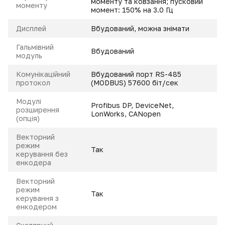
моменту та ковзання; пусковий
моменту
момент: 150% на 3.0 Гц
Дисплей
Вбудований, можна знімати
Гальмівний
Вбудований
модуль
Комунікаційний
Вбудований порт RS-485
протокол
(MODBUS) 57600 біт/сек
Модулі
Profibus DP, DeviceNet,
розширення
LonWorks, CANopen
(опція)
Векторний
режим
Так
керування без
енкодера
Векторний
режим
Так
керування з
енкодером