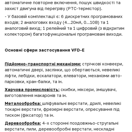
автоматичне повторне включення, пошук швидкості та
захист двигуна від перегріву (PTC-термістор).
- У базовій комплектації є: 6 дискретних програмованих
входів; 2 аналогових входу (4...20мА, 0...10В) та 1
аналоговий вихід; 1 релейний та 1 цифровий (з відкритим
колектором) багатофункціональні програмовані виходи.
Основні сфери застосування VFD-E
Підйомно-транспортні механізми:
стрічкові конвеєри,
автоматичні двері, заслінки, що обертаються, невеликі
ліфти, лебідки, ескалатори, елеватори, механізми авто-
парковки, кран-балки, та ін.
Харчова промисловість:
скибки, міксери, змішувачі,
виготовлення макаронів та ін.
Металообробка:
шліфувальні верстати, дрилі, невеликі
токарні верстати, фрезерні верстати, опресування під
тиском (фіксатор) та ін.
Деревообробка:
4-х сторонні поздовжньо-стругальні
верстати, пили, деревообробні верстати, нескладні