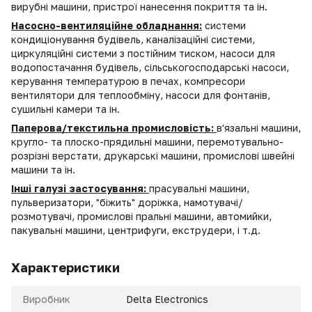
вирубні машини, пристрої нанесення покриття та ін.
Насосно-вентиляційне обладнання:
системи
кондиціонування будівель, каналізаційні системи,
циркуляційні системи з постійним тиском, насоси для
водопостачання будівель, сільськогосподарські насоси,
керування температурою в печах, компресори
вентилятори для теплообміну, насоси для фонтанів,
сушильні камери та ін.
Паперова/текстильна промисловість:
в'язальні машини,
кругло- та плоско-прядильні машини, перемотувально-
розрізні верстати, друкарські машини, промислові швейні
машини та ін.
Інші галузі застосування:
прасувальні машини,
пульверизатори, "біжить" доріжка, намотувачі/
розмотувачі, промислові пральні машини, автомийки,
пакувальні машини, центрифуги, екструдери, і т.д.
Характеристики
Виробник
Delta Electronics