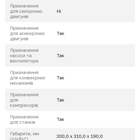
Призначення
для синхроних
Ні
двигунів
Призначення
для асинхроних
Так
двигунів
Призначення
насоси та
Так
вентилятори
Призначення
для конвеєрних
Так
механізмів
Призначення
для
Так
компресорів
Призначення
Так
для станків
Габарити, мм
200,0 х 310,0 х 190,0
(ШхВхГ)