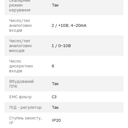
Скалярний
режим
Так
керування
Число/тип
аналогових
2 / +10В; 4~20mA
входів
Число/тип
аналогових
1 / 0~10В
виходів
Число
дискретних
6
входів
Вбудований
Так
ПЛК
ЕМС фільтр
С3
ПІД - регулятор
Так
Ступінь захисту,
IP20
IP