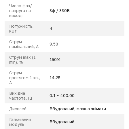
Число фаз/
напруга на
3ф / 380В
виході
Потужність,
4
кВт
Струм
9.50
номінальний, A
Струм max (1
150%
min), %
Струм
протягом 1 хв.,
14.25
А
Вихідна
0.1 ~ 400.00
частота, Гц
Дисплей
Вбудований, можна знімати
Гальмівний
Вбудований
модуль