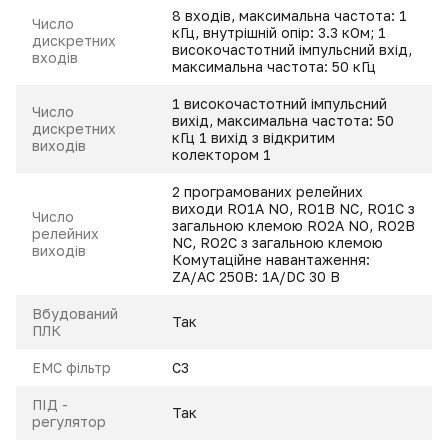
8 входів, максимальна частота: 1
Число
кГц, внутрішній опір: 3.3 кОм; 1
дискретних
високочастотний імпульсний вхід,
входів
максимальна частота: 50 кГц
1 високочастотний імпульсний
Число
вихід, максимальна частота: 50
дискретних
кГц 1 вихід з відкритим
виходів
колектором Ү1
2 програмованих релейних
виходи RO1A NO, RO1B NC, RO1C з
Число
загальною клемою RO2A NO, RO2B
релейних
NC, RO2C з загальною клемою
виходів
Комутаційне навантаження:
ZA/AC 250В: 1A/DC 30 В
Вбудований
Так
ПЛК
ЕМС фільтр
С3
ПІД -
Так
регулятор