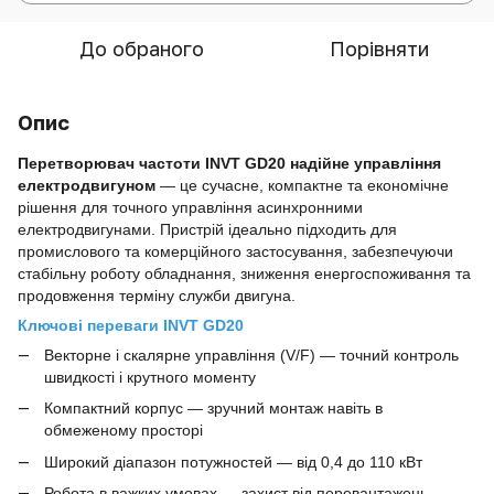
До обраного
Порівняти
Опис
Перетворювач частоти INVT GD20 надійне управління
електродвигуном
— це сучасне, компактне та економічне
рішення для точного управління асинхронними
електродвигунами. Пристрій ідеально підходить для
промислового та комерційного застосування, забезпечуючи
стабільну роботу обладнання, зниження енергоспоживання та
продовження терміну служби двигуна.
Ключові переваги INVT GD20
Векторне і скалярне управління (V/F) — точний контроль
швидкості і крутного моменту
Компактний корпус — зручний монтаж навіть в
обмеженому просторі
Широкий діапазон потужностей — від 0,4 до 110 кВт
Робота в важких умовах — захист від перевантажень,