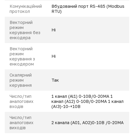
Комунікаційний
Вбудований порт RS-485 (Modbus
протокол
RTU)
Векторний
режим
Ні
керування без
енкодера
Векторний
режим
Ні
керування з
енкодером
Скалярний
режим
Так
керування
Число/тип
1 канал (Аl1) 0-10B/0-20MA 1
аналогових
канал (А12) 0-10B/0-20MA 1 канал
входів
(АІЗ)-10-+10В
Число/тип
аналогових
2 канала (А01, AO2)0-10B /0-20MA
виходів