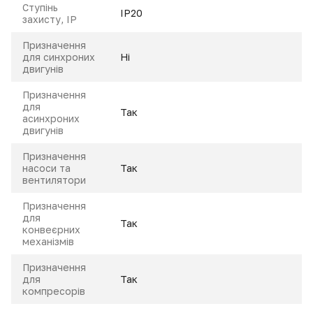
Ступінь
IP20
захисту, IP
Призначення
для синхроних
Ні
двигунів
Призначення
для
Так
асинхроних
двигунів
Призначення
насоси та
Так
вентилятори
Призначення
для
Так
конвеєрних
механізмів
Призначення
для
Так
компресорів