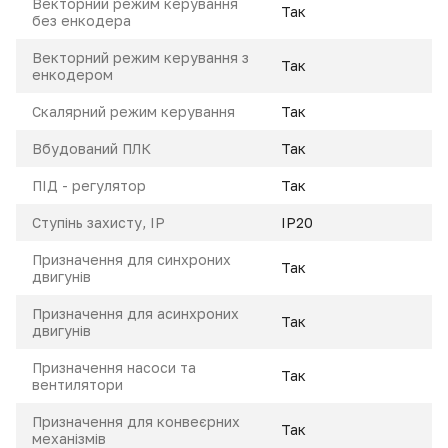
Векторний режим керування
Так
без енкодера
Векторний режим керування з
Так
енкодером
Скалярний режим керування
Так
Вбудований ПЛК
Так
ПІД - регулятор
Так
Ступінь захисту, IP
IP20
Призначення для синхроних
Так
двигунів
Призначення для асинхроних
Так
двигунів
Призначення насоси та
Так
вентилятори
Призначення для конвеєрних
Так
механізмів