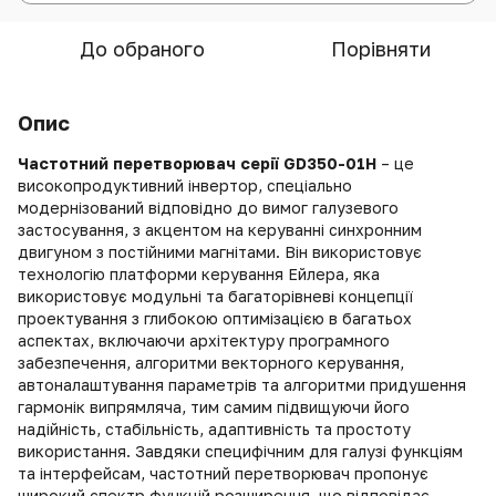
До обраного
Порівняти
Опис
Частотний перетворювач серії GD350-01H
– це
високопродуктивний інвертор, спеціально
модернізований відповідно до вимог галузевого
застосування, з акцентом на керуванні синхронним
двигуном з постійними магнітами. Він використовує
технологію платформи керування Ейлера, яка
використовує модульні та багаторівневі концепції
проектування з глибокою оптимізацією в багатьох
аспектах, включаючи архітектуру програмного
забезпечення, алгоритми векторного керування,
автоналаштування параметрів та алгоритми придушення
гармонік випрямляча, тим самим підвищуючи його
надійність, стабільність, адаптивність та простоту
використання. Завдяки специфічним для галузі функціям
та інтерфейсам, частотний перетворювач пропонує
широкий спектр функцій розширення, що відповідає