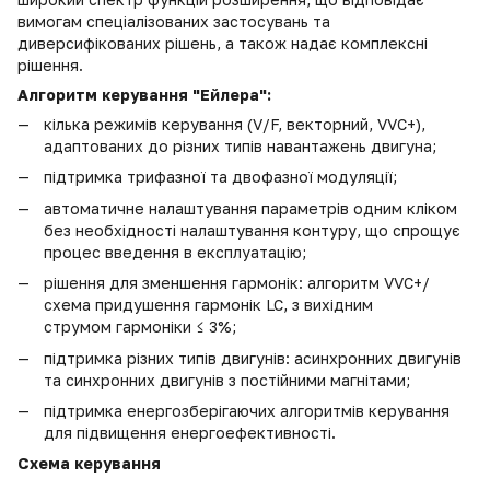
вимогам спеціалізованих застосувань та
диверсифікованих рішень, а також надає комплексні
рішення.
Алгоритм керування "Ейлера":
кілька режимів керування (V/F, векторний, VVC+),
адаптованих до різних типів навантажень двигуна;
підтримка трифазної та двофазної модуляції;
автоматичне налаштування параметрів одним кліком
без необхідності налаштування контуру, що спрощує
процес введення в експлуатацію;
рішення для зменшення гармонік: алгоритм VVC+/
схема придушення гармонік LC, з вихідним
струмом
гармоніки ≤ 3%;
підтримка різних типів двигунів: асинхронних двигунів
та синхронних двигунів з постійними магнітами;
підтримка енергозберігаючих алгоритмів керування
для підвищення енергоефективності.
Схема керування