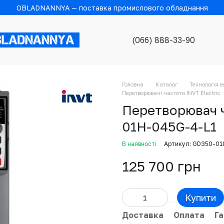
OBLADNANNYA — поставка промислового обладнання
(066) 888-33-90
Головна
Каталог
Технологія 
Перетворювачі частоти INVT Electric
Перетворювач ч
01H-045G-4-L1
В наявності
Артикул: GD350-0
125 700 грн
Купити
Доставка
Оплата
Га