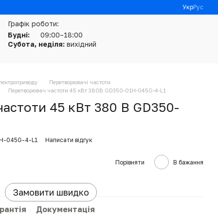
Укр
Рус
Графік роботи:
Будні:
09:00–18:00
Субота, неділя:
вихідний
електроприводу
Перетворювачі частоти
Перетворювач частоти 45 кВт 380В GD350-01H-045G-4-L1
астоти 45 кВт 380 В GD350-
1H-045G-4-L1
Написати відгук
Порівняти
В бажання
Замовити швидко
рантія
Документація