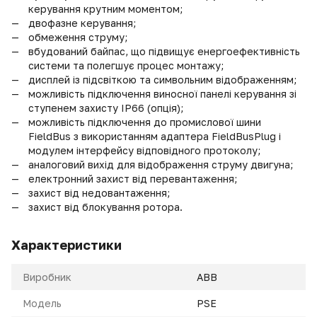
керування крутним моментом;
двофазне керування;
обмеження струму;
вбудований байпас, що підвищує енергоефективність
системи та полегшує процес монтажу;
дисплей із підсвіткою та символьним відображенням;
можливість підключення виносної панелі керування зі
ступенем захисту IP66 (опція);
можливість підключення до промислової шини
FieldBus з використанням адаптера FieldBusPlug і
модулем інтерфейсу відповідного протоколу;
аналоговий вихід для відображення струму двигуна;
електронний захист від перевантаження;
захист від недовантаження;
захист від блокування ротора.
Характеристики
Виробник
ABB
Модель
PSE