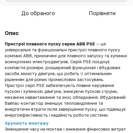
До обраного
Порівняти
Опис
Пристрої
плавного пуску серии
ABB PSE
— це
універсальні та функціональні пристрої плавного пуску
компанії
ABB
, призначені для плавного запуску та зупинки
асинхронних електродвигунів. Серія PSE поєднує
компактні розміри, розширений функціонал і вбудовані
засоби захисту двигуна, що робить її оптимальним
рішенням для різних промислових застосувань.
Пристрої серії PSE забезпечують плавне керування
пуском і зупинкою двигуна, знижуючи пускові струми,
механічні навантаження та знос обладнання. Вбудований
байпас-контактор зменшує тепловиділення та
енергетичні втрати після завершення пуску, що підвищує
енергоефективність і надійність роботи системи.
Зручність монтажу
Зменшення часу на монтаж і зниження фінансових витрат