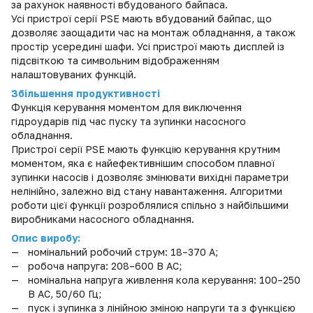
за рахунок наявності вбудованого байпаса.
Усі пристрої серії PSE мають вбудований байпас, що
дозволяє заощадити час на монтаж обладнання, а також
простір усередині шафи. Усі пристрої мають дисплей із
підсвіткою та символьним відображенням
налаштовуваних функцій.
Збільшення продуктивності
Функція керування моментом для виключення
гідроударів під час пуску та зупинки насосного
обладнання.
Пристрої серії PSE мають функцію керування крутним
моментом, яка є найефективнішим способом плавної
зупинки насосів і дозволяє змінювати вихідні параметри
нелінійно, залежно від стану навантаження. Алгоритми
роботи цієї функції розроблялися спільно з найбільшими
виробниками насосного обладнання.
Опис виробу:
номінальний робочий струм: 18–370 А;
робоча напруга: 208–600 В AC;
номінальна напруга живлення кола керування: 100–250
В AC, 50/60 Гц;
пуск і зупинка з лінійною зміною напруги та з функцією