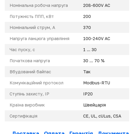
Номінальна робоча напруга
208-600V AC
Потужність ППП, кВт
200
Номінальний струм, A
370
Напруга ланцюга управління
100-240V AC
Час пуску, с
1 ... 30
Початкова напруга
30 ... 70 %
Вбудований байпас
Так
Комунікаційний протокол
Modbus-RTU
Ступінь захисту, IP
IP20
Країна виробник
Швейцарія
Сертифікація
CE, UL, cULus, CSA
Доставка
Оплата
Гарантія
Документаці