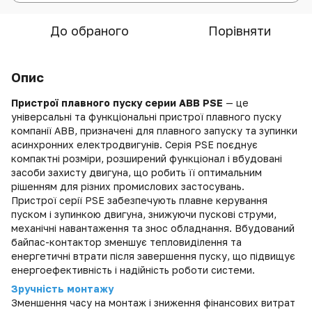
До обраного
Порівняти
Опис
Пристрої
плавного пуску серии
ABB PSE
— це
універсальні та функціональні пристрої плавного пуску
компанії
ABB
, призначені для плавного запуску та зупинки
асинхронних електродвигунів. Серія PSE поєднує
компактні розміри, розширений функціонал і вбудовані
засоби захисту двигуна, що робить її оптимальним
рішенням для різних промислових застосувань.
Пристрої серії PSE забезпечують плавне керування
пуском і зупинкою двигуна, знижуючи пускові струми,
механічні навантаження та знос обладнання. Вбудований
байпас-контактор зменшує тепловиділення та
енергетичні втрати після завершення пуску, що підвищує
енергоефективність і надійність роботи системи.
Зручність монтажу
Зменшення часу на монтаж і зниження фінансових витрат