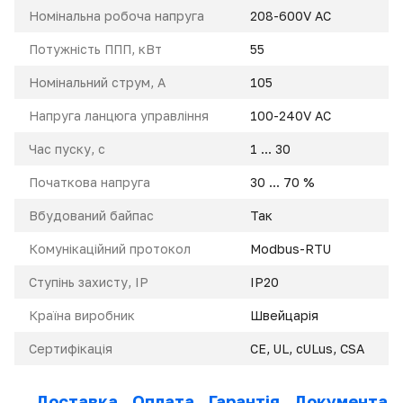
Номінальна робоча напруга
208-600V AC
Потужність ППП, кВт
55
Номінальний струм, A
105
Напруга ланцюга управління
100-240V AC
Час пуску, с
1 ... 30
Початкова напруга
30 ... 70 %
Вбудований байпас
Так
Комунікаційний протокол
Modbus-RTU
Ступінь захисту, IP
IP20
Країна виробник
Швейцарія
Сертифікація
CE, UL, cULus, CSA
Доставка
Оплата
Гарантія
Документаці