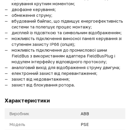
керування крутним моментом;
двофазне керування;
обмеження струму;
вбудований байпас, що підвищує енергоефективність
системи та полегшує процес монтажу;
дисплей із підсвіткою та символьним відображенням;
можливість підключення виносної панелі керування зі
ступенем захисту IP66 (опція);
можливість підключення до промислової шини
FieldBus з використанням адаптера FieldBusPlug і
модулем інтерфейсу відповідного протоколу;
аналоговий вихід для відображення струму двигуна;
електронний захист від перевантаження;
захист від недовантаження;
захист від блокування ротора.
Характеристики
Виробник
ABB
Модель
PSE