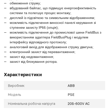
обмеження струму;
вбудований байпас, що підвищує енергоефективність
системи та полегшує процес монтажу;
дисплей із підсвіткою та символьним відображенням;
можливість підключення виносної панелі керування зі
ступенем захисту IP66 (опція);
можливість підключення до промислової шини FieldBus з
використанням адаптера FieldBusPlug і модулем
інтерфейсу відповідного протоколу;
аналоговий вихід для відображення струму двигуна;
електронний захист від перевантаження;
захист від недовантаження;
захист від блокування ротора.
Характеристики
Виробник
ABB
Модель
PSE
Номінальна робоча напруга
208-600V AC