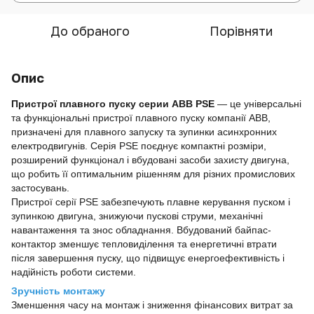
До обраного
Порівняти
Опис
Пристрої
плавного пуску серии
ABB PSE
— це універсальні
та функціональні пристрої плавного пуску компанії
ABB
,
призначені для плавного запуску та зупинки асинхронних
електродвигунів. Серія PSE поєднує компактні розміри,
розширений функціонал і вбудовані засоби захисту двигуна,
що робить її оптимальним рішенням для різних промислових
застосувань.
Пристрої серії PSE забезпечують плавне керування пуском і
зупинкою двигуна, знижуючи пускові струми, механічні
навантаження та знос обладнання. Вбудований байпас-
контактор зменшує тепловиділення та енергетичні втрати
після завершення пуску, що підвищує енергоефективність і
надійність роботи системи.
Зручність монтажу
Зменшення часу на монтаж і зниження фінансових витрат за