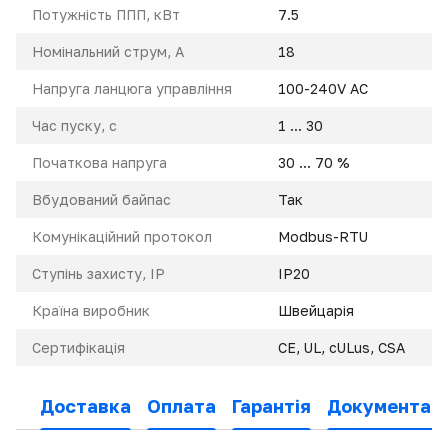
Потужність ППП, кВт
7.5
Номінальний струм, A
18
Напруга ланцюга управління
100-240V AC
Час пуску, с
1 ... 30
Початкова напруга
30 ... 70 %
Вбудований байпас
Так
Комунікаційний протокол
Modbus-RTU
Ступінь захисту, IP
IP20
Країна виробник
Швейцарія
Сертифікація
CE, UL, cULus, CSA
Доставка
Оплата
Гарантія
Документаці