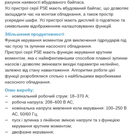
рахунок наявності вбудованого байпаса.
Усі пристрої серії PSE мають вбудований байпас, що дозволяє
заощадити час на монтаж обладнання, а також простір
усередині шафи. Усі пристрої мають дисплей із підсвіткою та
символьним відображенням налаштовуваних функцій.
Збільшення продуктивності
Функція керування моментом для виключення гідроударів під
час пуску та зупинки насосного обладнання.
Пристрої серії PSE мають функцію керування крутним
моментом, яка є найефективнішим способом плавної зупинки
насосів і дозволяє змінювати вихідні параметри нелінійно,
залежно від стану навантаження. Алгоритми роботи цієї
функції розроблялися спільно з найбільшими виробниками
насосного обладнання.
Опис виробу:
номінальний робочий струм: 18–370 А;
робоча напруга: 208–600 В AC;
номінальна напруга живлення кола керування: 100–250 В
AC, 50/60 Гц;
пуск і зупинка з лінійною зміною напруги та з функцією
керування крутним моментом;
двофазне керування;