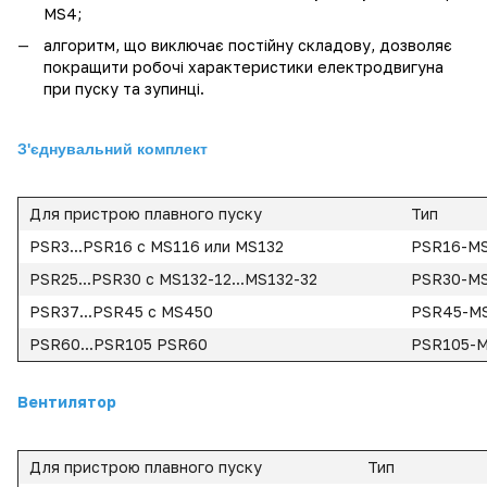
MS4;
алгоритм, що виключає постійну складову, дозволяє
покращити робочі характеристики електродвигуна
при пуску та зупинці.
З'єднувальний комплект
Для пристрою плавного пуску
Тип
PSR3...PSR16 с MS116 или MS132
PSR16-M
PSR25...PSR30 с MS132-12...MS132-32
PSR30-M
PSR37...PSR45 с MS450
PSR45-M
PSR60...PSR105 PSR60
PSR105-
Вентилятор
Для пристрою плавного пуску
Тип