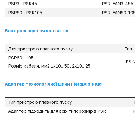
PSR3...PSR45
PSR-FAN3-45A
PSR60...PSR105
PSR-FAN60-10
Блок розширення контактів
Для пристрою плавного пуску
Тип
PSR60...105
PSL
Розмір кабеля, мм2 1x10...50, 2x10...25
Адаптер технологічної шини FieldBus Plug
Тип пристрою плавного пуску
Адаптер підходить для всіх типорозмірів PSR