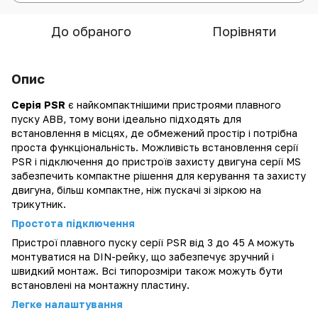
До обраного
Порівняти
Опис
Серія PSR
є найкомпактнішими пристроями плавного
пуску
ABB
, тому вони ідеально підходять для
встановлення в місцях, де обмежений простір і потрібна
проста функціональність. Можливість встановлення серії
PSR і підключення до пристроїв захисту двигуна серії MS
забезпечить компактне рішення для керування та захисту
двигуна, більш компактне, ніж пускачі зі зіркою на
трикутник.
Простота підключення
Пристрої плавного пуску серії PSR від 3 до 45 А можуть
монтуватися на DIN-рейку, що забезпечує зручний і
швидкий монтаж. Всі типорозміри також можуть бути
встановлені на монтажну пластину.
Легке налаштування