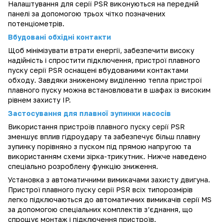
Налаштування для серії PSR виконуються на передній
панелі за допомогою трьох чітко позначених
потенціометрів.
Вбудовані обхідні контакти
Щоб мінімізувати втрати енергії, забезпечити високу
надійність і спростити підключення, пристрої плавного
пуску серії PSR оснащені вбудованими контактами
обходу. Завдяки зниженому виділенню тепла пристрої
плавного пуску можна встановлювати в шафах із високим
рівнем захисту IP.
Застосування для плавної зупинки насосів
Використання пристроїв плавного пуску серії PSR
зменшує вплив гідроудару та забезпечує більш плавну
зупинку порівняно з пуском під прямою напругою та
використанням схеми зірка-трикутник. Нижче наведено
спеціально розроблену функцію зниження.
Установка з автоматичними вимикачами захисту двигуна.
Пристрої плавного пуску серії PSR всіх типорозмірів
легко підключаються до автоматичних вимикачів серії MS
за допомогою спеціальних комплектів з’єднання, що
спрощує монтаж і підключення пристроїв.