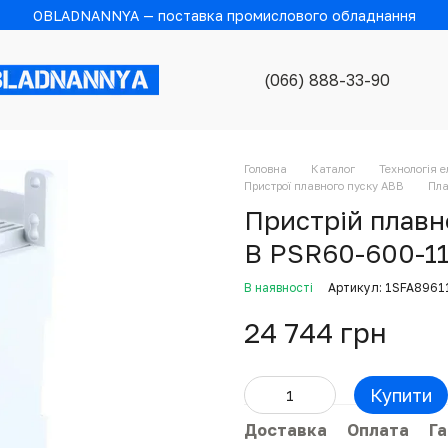
OBLADNANNYA — поставка промислового обладнання
(066) 888-33-90
Головна
Каталог
Технологія 
Пристрої плавного пуску ABB
Пла
Пристрій плавн
В PSR60-600-1
В наявності
Артикул: 1SFA896
24 744 грн
Купити
Доставка
Оплата
Га