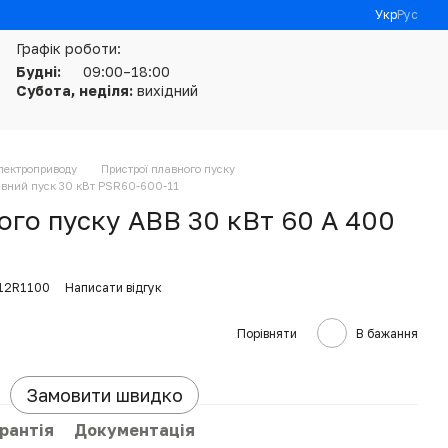
Укр
Рус
Графік роботи:
Будні:
09:00–18:00
Субота, неділя:
вихідний
електроприводу
Пристрої плавного пуску
вний пуск 30 кВт PSR60-600-11
ого пуску ABB 30 кВт 60 А 400
1
112R1100
Написати відгук
Порівняти
В бажання
Замовити швидко
рантія
Документація