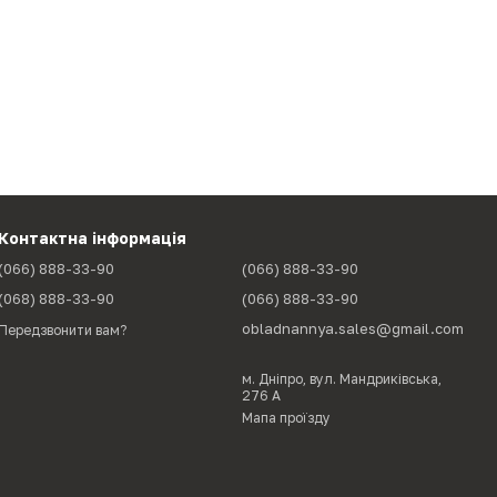
Контактна інформація
(066) 888-33-90
(066) 888-33-90
(068) 888-33-90
(066) 888-33-90
obladnannya.sales@gmail.com
Передзвонити вам?
м. Дніпро, вул. Мандриківська,
276 А
Мапа проїзду