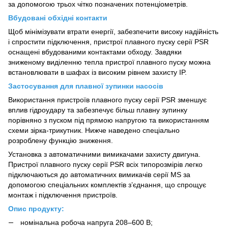
за допомогою трьох чітко позначених потенціометрів.
Вбудовані обхідні контакти
Щоб мінімізувати втрати енергії, забезпечити високу надійність
і спростити підключення, пристрої плавного пуску серії PSR
оснащені вбудованими контактами обходу. Завдяки
зниженому виділенню тепла пристрої плавного пуску можна
встановлювати в шафах із високим рівнем захисту IP.
Застосування для плавної зупинки насосів
Використання пристроїв плавного пуску серії PSR зменшує
вплив гідроудару та забезпечує більш плавну зупинку
порівняно з пуском під прямою напругою та використанням
схеми зірка-трикутник. Нижче наведено спеціально
розроблену функцію зниження.
Установка з автоматичними вимикачами захисту двигуна.
Пристрої плавного пуску серії PSR всіх типорозмірів легко
підключаються до автоматичних вимикачів серії MS за
допомогою спеціальних комплектів з’єднання, що спрощує
монтаж і підключення пристроїв.
Опис продукту:
номінальна робоча напруга 208–600 В;