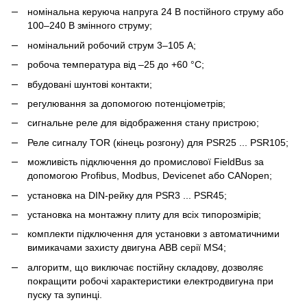
номінальна керуюча напруга 24 В постійного струму або
100–240 В змінного струму;
номінальний робочий струм 3–105 А;
робоча температура від –25 до +60 °C;
вбудовані шунтові контакти;
регулювання за допомогою потенціометрів;
сигнальне реле для відображення стану пристрою;
Реле сигналу TOR (кінець розгону) для PSR25 ... PSR105;
можливість підключення до промислової FieldBus за
допомогою Profibus, Modbus, Devicenet або CANopen;
установка на DIN-рейку для PSR3 ... PSR45;
установка на монтажну плиту для всіх типорозмірів;
комплекти підключення для установки з автоматичними
вимикачами захисту двигуна АВВ серії MS4;
алгоритм, що виключає постійну складову, дозволяє
покращити робочі характеристики електродвигуна при
пуску та зупинці.