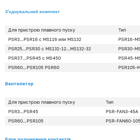
З'єднувальний комплект
Для пристрою плавного пуску
Тип
PSR3...PSR16 с MS116 или MS132
PSR16-M
PSR25...PSR30 с MS132-12...MS132-32
PSR30-M
PSR37...PSR45 с MS450
PSR45-M
PSR60...PSR105 PSR60
PSR105-
Вентилятор
Для пристрою плавного пуску
Тип
PSR3...PSR45
PSR-FAN3-45A
PSR60...PSR105
PSR-FAN60-10
Блок розширення контактів