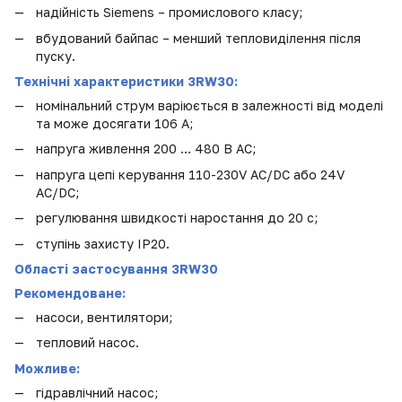
надійність Siemens – промислового класу;
вбудований байпас – менший тепловиділення після
пуску.
Технічні характеристики 3RW30:
номінальний струм варіюється в залежності від моделі
та може досягати
106
А;
напруга живлення 200 … 480 В
AC
;
напруга цепі керування
110-230V AC/DC або
24
V
AC/DC
;
регулювання швидкості наростання до 20 с;
ступінь захисту IP20.
Області застосування 3RW30
Рекомендоване:
насоси, вентилятори;
тепловий насос
.
Можливе:
гідравлічний насос;