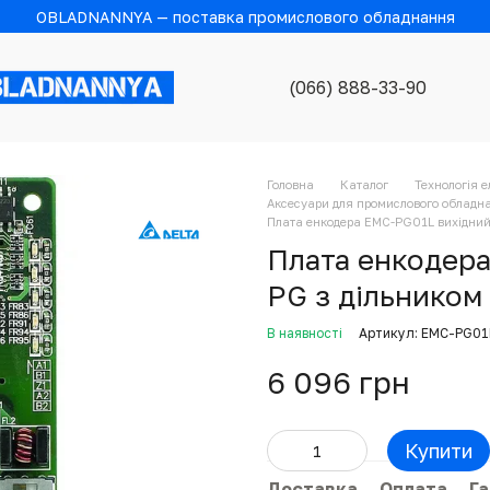
OBLADNANNYA — поставка промислового обладнання
(066) 888-33-90
Головна
Каталог
Технологія 
Аксесуари для промислового обладна
Плата енкодера EMC-PG01L вихідний 
Плата енкодера
PG з дільником
В наявності
Артикул: EMC-PG01
6 096 грн
Купити
Доставка
Оплата
Га