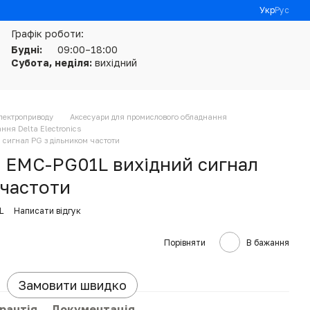
Укр
Рус
Графік роботи:
Будні:
09:00–18:00
Субота, неділя:
вихідний
електроприводу
Аксесуари для промислового обладнання
ння Delta Electronics
сигнал PG з дільником частоти
 EMC-PG01L вихідний сигнал
 частоти
L
Написати відгук
Порівняти
В бажання
Замовити швидко
рантія
Документація