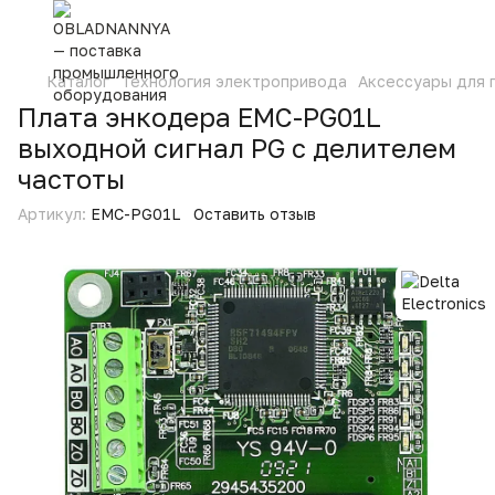
Каталог
Технология электропривода
Аксессуары для
Плата энкодера EMC-PG01L
выходной сигнал PG с делителем
частоты
Артикул:
EMC-PG01L
Оставить отзыв