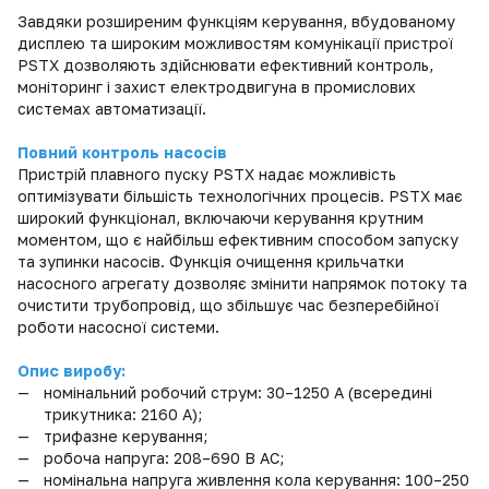
Завдяки розширеним функціям керування, вбудованому
дисплею та широким можливостям комунікації пристрої
PSTX дозволяють здійснювати ефективний контроль,
моніторинг і захист електродвигуна в промислових
системах автоматизації.
Повний контроль насосів
Пристрій плавного пуску PSTX надає можливість
оптимізувати більшість технологічних процесів. PSTX має
широкий функціонал, включаючи керування крутним
моментом, що є найбільш ефективним способом запуску
та зупинки насосів. Функція очищення крильчатки
насосного агрегату дозволяє змінити напрямок потоку та
очистити трубопровід, що збільшує час безперебійної
роботи насосної системи.
Опис виробу:
номінальний робочий струм: 30–1250 А (всередині
трикутника: 2160 А);
трифазне керування;
робоча напруга: 208–690 В AC;
номінальна напруга живлення кола керування: 100–250