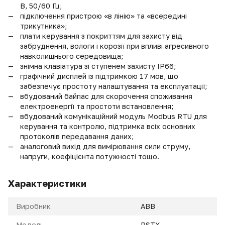
В, 50/60 Гц;
підключення пристрою «в лінію» та «всередині
трикутника»;
плати керування з покриттям для захисту від
забруднення, вологи і корозії при впливі агресивного
навколишнього середовища;
знімна клавіатура зі ступенем захисту IP66;
графічний дисплей із підтримкою 17 мов, що
забезпечує простоту налаштування та експлуатації;
вбудований байпас для скорочення споживання
електроенергії та простоти встановлення;
вбудований комунікаційний модуль Modbus RTU для
керування та контролю, підтримка всіх основних
протоколів передавання даних;
аналоговий вихід для вимірювання сили струму,
напруги, коефіцієнта потужності тощо.
Характеристики
Виробник
ABB
Модель
PSTX