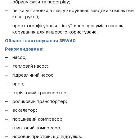
обриву фази та перегріву;
легка установка в шафу керування завдяки компактній
конструкції;
проста конфігурація – інтуїтивно зрозуміла панель
керування для кінцевого
користувача.
Області застосування 3RW40
Рекомендоване:
насос;
тепловий насос;
гідравлічний насос;
прес;
стрічковий транспортер;
роликовий транспортер;
ескалатор;
поршневий компресор;
гвинтовий компресор;
носовий пристрій, що підрулює.