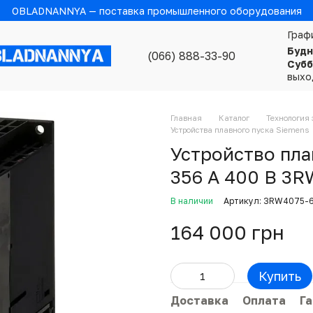
OBLADNANNYA — поставка промышленного оборудования
Граф
Будн
(066) 888-33-90
Субб
выхо
Главная
Каталог
Технология 
Устройства плавного пуска Siemens
Устройство пла
356 А 400 В 3
В наличии
Артикул: 3RW4075-
164 000 грн
Купить
Доставка
Оплата
Г