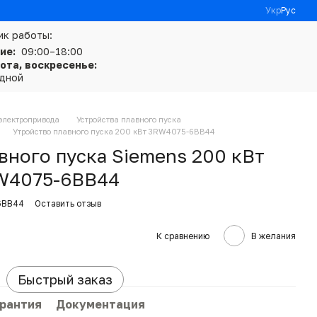
Укр
Рус
ик работы:
ие:
09:00–18:00
ота, воскресенье:
дной
электропривода
Устройства плавного пуска
Утройство плавного пуска 200 кВт 3RW4075-6BB44
вного пуска Siemens 200 кВт
RW4075-6BB44
6BB44
Оставить отзыв
К сравнению
В желания
Быстрый заказ
арантия
Документация