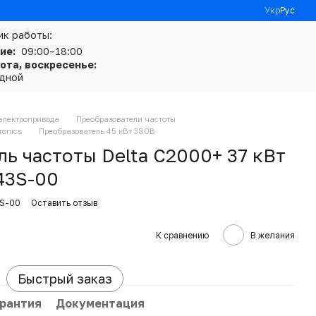
Укр
Рус
ик работы:
ие:
09:00–18:00
ота, воскресенье:
дной
электропривода
Преобразователи частоты
ronics
Преобразователь 45 кВт 380В
ь частоты Delta C2000+ 37 кВт
43S-00
3S-00
Оставить отзыв
К сравнению
В желания
Быстрый заказ
арантия
Документация