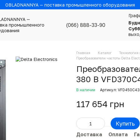
OBLADNANNYA — поставка промышленного оборудования
Граф
Будн
(066) 888-33-90
Субб
выхо
Главная
Каталог
Технология 
Преобразователи частоты Delta Elect
Преобразовател
380 В VFD370C
В наличии
Артикул: VFD450C4
117 654 грн
Купить
Доставка
Оплата
Г