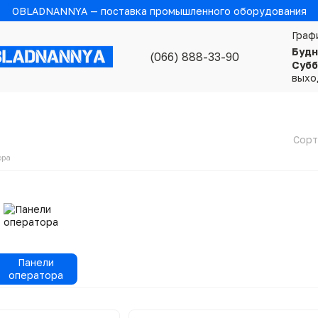
OBLADNANNYA — поставка промышленного оборудования
Граф
Будн
(066) 888-33-90
Субб
выхо
Сорт
ора
Панели
оператора