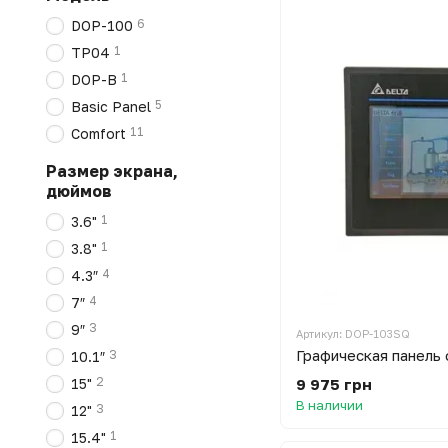
6
DOP-100
1
TP04
1
DOP-B
5
Basic Panel
11
Comfort
Размер экрана,
дюймов
1
3.6"
1
3.8"
4
4.3″
4
7″
3
9″
Артикул: DOP-103SQ
3
10.1″
2
9 975 грн
15"
В наличии
3
12"
1
15.4"