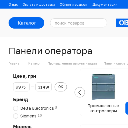
Перейти к основному контенту
О нас
Оплата и доставка
Обмен и возврат
Документация
Контактная информация
Блог
Каталог
Панели оператора
Главная
Каталог
Промышленная автоматизация
Панели операт
Цена, грн
От Цена, грн
До Цена, грн
OK
Бренд
Промышленные
8
Delta Electronics
контроллеры
16
Siemens
Модель