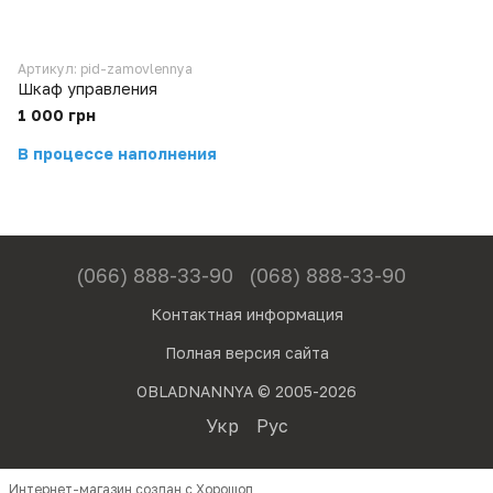
Артикул: pid-zamovlennya
Шкаф управления
1 000 грн
В процессе наполнения
(066) 888-33-90
(068) 888-33-90
Контактная информация
Полная версия сайта
OBLADNANNYA © 2005-2026
Укр
Рус
Интернет-магазин создан с Хорошоп