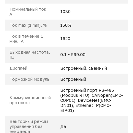
Номинальный ток,
1080
A
Ток max (1 min), %
150%
Ток в течение 1
1620
мин., А
Выходная частота,
0.1 ~ 599.00
Гц
Дисплей
Встроенный, съемный
Тормозной модуль
Встроенный
Встроенный порт RS-485
(Modbus RTU), CANopen(EMC-
Коммуникационный
COP01), DeviceNet(EMC-
протокол
DN01), Ethernet IP(CMC-
EIP01)
Векторный режим
управления без
Да
энкодера