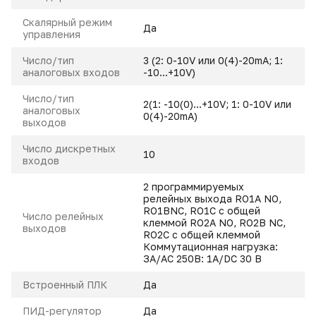
Скалярный режим
Да
управления
Число/тип
3 (2: 0-10V или 0(4)-20mA; 1:
аналоговых входов
-10...+10V)
Число/тип
2(1: -10(0)...+10V; 1: 0-10V или
аналоговых
0(4)-20mA)
выходов
Число дискретных
10
входов
2 программируемых
релейных выхода RO1A NO,
RO1BNC, RO1C с общей
Число релейных
клеммой RO2A NO, RO2B NC,
выходов
RO2C с общей клеммой
Коммутационная нагрузка:
ЗА/АC 250B: 1A/DC 30 В
Встроенный ПЛК
Да
ПИД-регулятор
Да