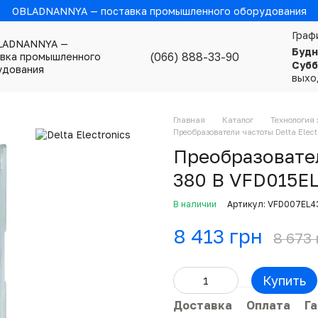
OBLADNANNYA — поставка промышленного оборудования
Граф
Будн
(066) 888-33-90
Субб
выхо
Главная
Каталог
Технология 
Преобразователи частоты Delta Elect
Преобразовател
380 В VFD015E
В наличии
Артикул: VFD007EL4
8 413 грн
8 673
Купить
Доставка
Оплата
Г