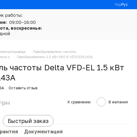
Укр
Рус
ик работы:
ие:
09:00–18:00
ота, воскресенье:
дной
электропривода
Преобразователи частоты
ronics
Преобразователь 1.5 кВт 380 В VFD015EL43A
ь частоты Delta VFD-EL 1.5 кВт
L43A
3A
Оставить отзыв
 грн
К сравнению
В желания
Быстрый заказ
арантия
Документация