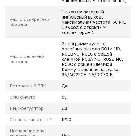
максимальная частота: 50 кГц
1 высокочастотный
импульсный выход,
Число дискретных
максимальная частота: 50 кГц
выходов
1 выход с открытым
коллектором Ү1
2 программируемых
релейных выхода RO1A NO,
RO1BNC, RO1C с общей
Число релейных
клеммой RO2A NO, RO2B NC,
выходов
RO2C с общей клеммой
Коммутационная нагрузка:
ЗА/АC 250B: 1A/DC 30 В
Встроенный ПЛК
Да
ЭМС фильтр
С3
ПИД-регулятор
Да
Степень защиты, IP
IP20
Назначение для
синхронных
Нет