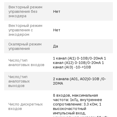
Векторный режим
управления без
Нет
энкодера
Векторный режим
управления с
Нет
энкодером
Скалярный режим
Да
управления
1 канал (Аl1) 0-10В/0-20мА 1
Число/тип
канал (А12) 0-10В/0-20мА 1
аналоговых входов
канал (АІЗ) -10-+10В
Число/тип
2 канала (А01, AO2)0-10B /0-
аналоговых
20MA
выходов
8 входов, максимальная
частота: 1кГц, внутреннее
Число дискретных
сопротивление: 3.3 кОм; 1
входов
высокочастотный
импульсный вход,