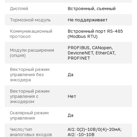
Дисплей
Встроенный, съемный
Тормозной модуль
Не поддерживает
Коммуникационный
Встроенный порт RS-485
протокол
(Modbus RTU)
PROFIBUS, CANopen,
Модули расширения
DevicneNET, EtherCAT,
(опция)
PROFINET
Векторный режим
управления без
Да
энкодера
Векторный режим
управления с
Нет
энкодером
Скалярный режим
Да
управления
Число/тип
AI1: 0(2)~10В/0(4)~20мА;
аналоговых входов
AI2: -10~10В