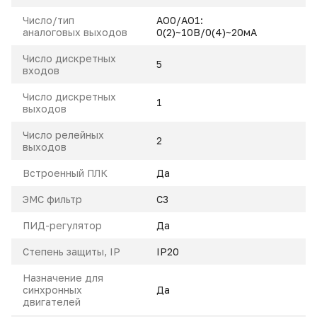
Число/тип
AO0/AO1:
аналоговых выходов
0(2)~10В/0(4)~20мА
Число дискретных
5
входов
Число дискретных
1
выходов
Число релейных
2
выходов
Встроенный ПЛК
Да
ЭМС фильтр
С3
ПИД-регулятор
Да
Степень защиты, IP
IP20
Назначение для
синхронных
Да
двигателей