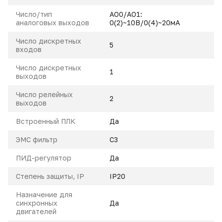
Число/тип
AO0/AO1:
аналоговых выходов
0(2)~10В/0(4)~20мА
Число дискретных
5
входов
Число дискретных
1
выходов
Число релейных
2
выходов
Встроенный ПЛК
Да
ЭМС фильтр
С3
ПИД-регулятор
Да
Степень защиты, IP
IP20
Назначение для
синхронных
Да
двигателей