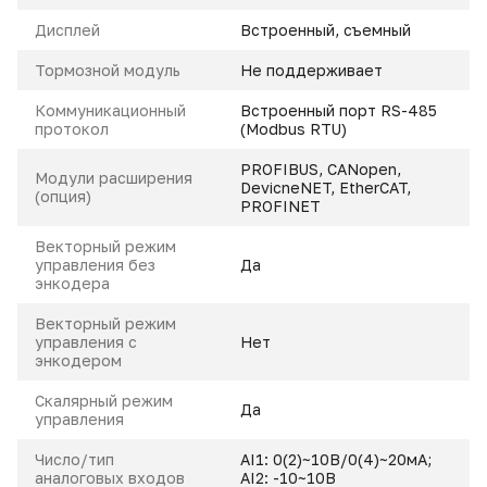
Дисплей
Встроенный, съемный
Тормозной модуль
Не поддерживает
Коммуникационный
Встроенный порт RS-485
протокол
(Modbus RTU)
PROFIBUS, CANopen,
Модули расширения
DevicneNET, EtherCAT,
(опция)
PROFINET
Векторный режим
управления без
Да
энкодера
Векторный режим
управления с
Нет
энкодером
Скалярный режим
Да
управления
Число/тип
AI1: 0(2)~10В/0(4)~20мА;
аналоговых входов
AI2: -10~10В