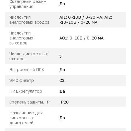
Скалярный режим
Да
управления
Число/тип
AI1: 0~10В / 0~20 мA; AI2:
аналоговых входов
-10~10В / 0~20 мA
Число/тип
аналоговых
AO1: 0~10В / 0~20 мA
выходов
Число дискретных
5
входов
Встроенный ПЛК
Да
ЭМС фильтр
С3
ПИД-регулятор
Да
Степень защиты, IP
IP20
Назначение для
синхронных
Да
двигателей