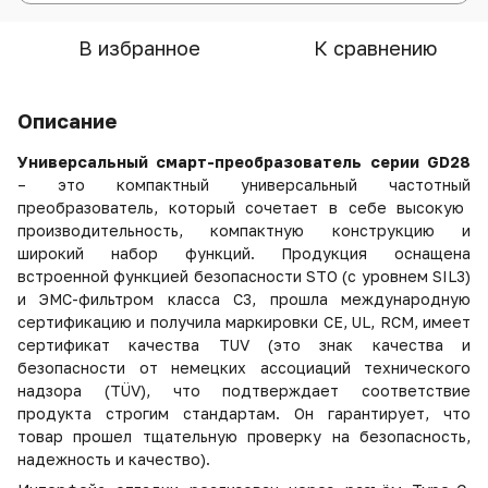
В избранное
К сравнению
Описание
Универсальны
й
смарт-преобразовател
ь
серии GD28
– это компактны
й
универсальны
й
частотны
й
преобразовател
ь
, которы
й
сочета
е
т в себе высокую
производительность, компактную конструкцию и
широкий набор функций. Продукция оснащена
встроенной функцией безопасности STO (с уровнем SIL3)
и ЭМС-фильтром
класса C3
,
прошла международную
сертификацию и получила маркировки CE, UL,
RCM
,
имеет
сертификат качества
TUV
(это знак качества и
безопасности от немецких ассоциаций технического
надзора (
T
Ü
V
), что подтверждает соответствие
продукта строгим стандартам. Он гарантирует, что
товар прошел тщательную проверку на безопасность,
надежность и качество).