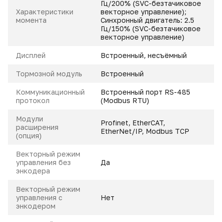
Гц/200% (SVC-безтачиковое
Характеристики
векторное управление);
момента
Синхронный двигатель: 2.5
Гц/150% (SVC-безтачиковое
векторное управление)
Дисплей
Встроенный, несъёмный
Тормозной модуль
Встроенный
Коммуникационный
Встроенный порт RS-485
протокол
(Modbus RTU)
Модули
Profinet, EtherCAT,
расширения
EtherNet/IP, Modbus TCP
(опция)
Векторный режим
управления без
Да
энкодера
Векторный режим
управления с
Нет
энкодером