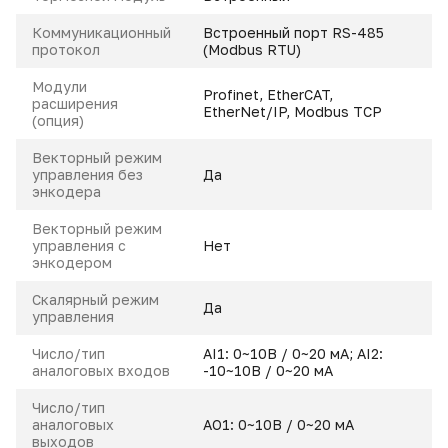
Коммуникационный
Встроенный порт RS-485
протокол
(Modbus RTU)
Модули
Profinet, EtherCAT,
расширения
EtherNet/IP, Modbus TCP
(опция)
Векторный режим
управления без
Да
энкодера
Векторный режим
управления с
Нет
энкодером
Скалярный режим
Да
управления
Число/тип
AI1: 0~10В / 0~20 мA; AI2:
аналоговых входов
-10~10В / 0~20 мA
Число/тип
аналоговых
AO1: 0~10В / 0~20 мA
выходов