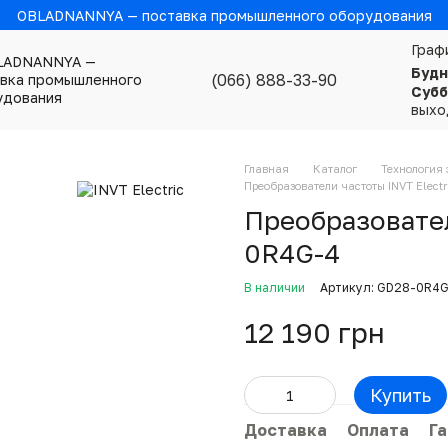
OBLADNANNYA — поставка промышленного оборудования
Граф
Будн
(066) 888-33-90
Субб
выхо
Главная
Каталог
Технология 
Преобразователи частоты INVT Electr
Преобразовател
0R4G-4
В наличии
Артикул: GD28-0R4
12 190 грн
Купить
Доставка
Оплата
Г