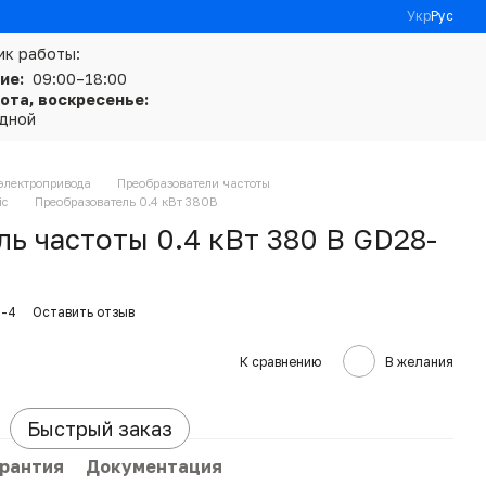
Укр
Рус
ик работы:
ие:
09:00–18:00
ота, воскресенье:
дной
электропривода
Преобразователи частоты
ic
Преобразователь 0.4 кВт 380В
ь частоты 0.4 кВт 380 В GD28-
G-4
Оставить отзыв
К сравнению
В желания
Быстрый заказ
арантия
Документация