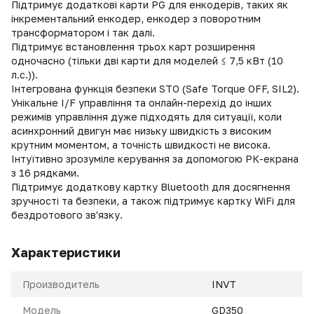
Підтримує додаткові карти PG для енкодерів, таких як
інкрементальний енкодер, енкодер з поворотним
трансформатором і так далі.
Підтримує встановлення трьох карт розширення
одночасно (тільки дві карти для моделей ≤ 7,5 кВт (10
л.с.)).
Інтегрована функція безпеки STO (Safe Torque OFF, SIL2).
Унікальне I/F управління та онлайн-перехід до інших
режимів управління дуже підходять для ситуації, коли
асинхронний двигун має низьку швидкість з високим
крутним моментом, а точність швидкості не висока.
Інтуїтивно зрозуміле керування за допомогою РК-екрана
з 16 рядками.
Підтримує додаткову картку Bluetooth для досягнення
зручності та безпеки, а також підтримує картку WiFi для
бездротового зв'язку.
Характеристики
Производитель
INVT
Модель
GD350