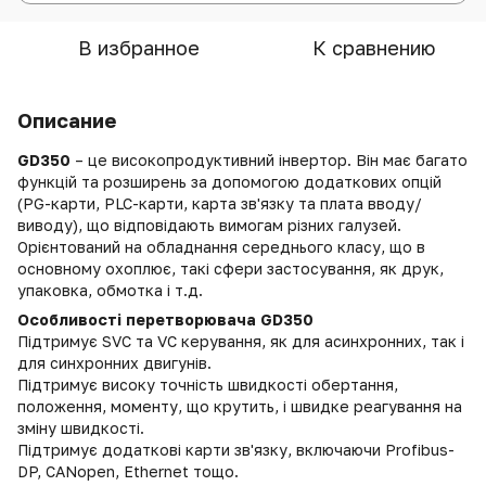
В избранное
К сравнению
Описание
GD350
– це високопродуктивний інвертор. Він має багато
функцій та розширень за допомогою додаткових опцій
(PG-карти, PLC-карти, карта зв'язку та плата вводу/
виводу), що відповідають вимогам різних галузей.
Орієнтований на обладнання середнього класу, що в
основному охоплює, такі сфери застосування, як друк,
упаковка, обмотка і т.д.
Особливості перетворювача GD350
Підтримує SVC та VC керування, як для асинхронних, так і
для синхронних двигунів.
Підтримує високу точність швидкості обертання,
положення, моменту, що крутить, і швидке реагування на
зміну швидкості.
Підтримує додаткові карти зв'язку, включаючи Profibus-
DP, CANopen, Ethernet тощо.