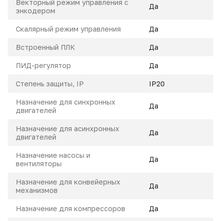
Векторный режим управления с
Да
энкодером
Скалярный режим управления
Да
Встроенный ПЛК
Да
ПИД-регулятор
Да
Степень защиты, IP
IP20
Назначение для синхронных
Да
двигателей
Назначение для асинхронных
Да
двигателей
Назначение насосы и
Да
вентиляторы
Назначение для конвейерных
Да
механизмов
Назначение для компрессоров
Да