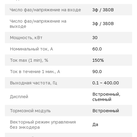
Число фаз/напряжение на входе
3ф / 380В
Число фаз/напряжение на
3ф / 380В
выходе
Мощность, кВт
30
Номинальный ток, A
60.0
Ток max (1 min), %
150%
Ток в течение 1 мин., А
90.0
Выходная частота, Гц
0.1 ~ 400.00
Встроенный,
Дисплей
съемный
Тормозной модуль
Встроенный
Векторный режим управления
Да
без энкодера