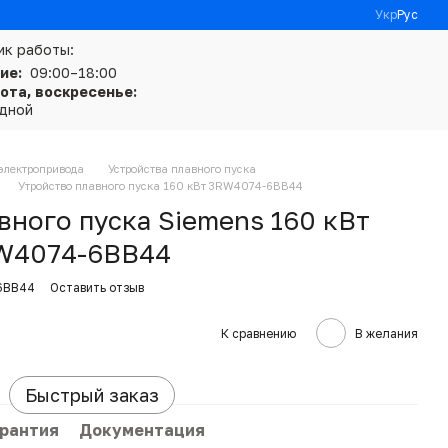
Укр
Рус
ик работы:
ие:
09:00–18:00
ота, воскресенье:
дной
электропривода
Устройства плавного пуска
Утройство плавного пуска 160 кВт 3RW4074-6BB44
вного пуска Siemens 160 кВт
RW4074-6BB44
6BB44
Оставить отзыв
К сравнению
В желания
Быстрый заказ
арантия
Документация