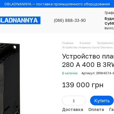
OBLADNANNYA — поставка промышленного оборудования
Граф
Будн
(066) 888-33-90
Субб
выхо
Главная
Каталог
Технология 
Устройства плавного пуска Siemens
Устройство пла
280 А 400 В 3
В наличии
Артикул: 3RW4074-
139 000 грн
Купить
Доставка
Оплата
Г