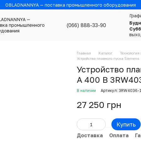
OBLADNANNYA — поставка промышленного оборудования
Граф
Будн
(066) 888-33-90
Субб
выхо
Главная
Каталог
Технология 
Устройства плавного пуска Siemens
Устройство пла
А 400 В 3RW40
В наличии
Артикул: 3RW4036-
27 250 грн
Купить
Доставка
Оплата
Г