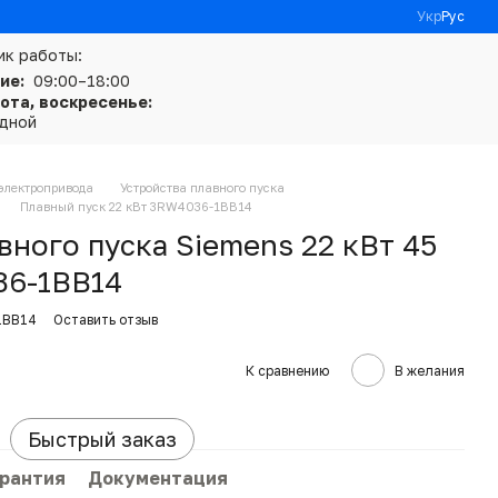
Укр
Рус
ик работы:
ие:
09:00–18:00
ота, воскресенье:
дной
электропривода
Устройства плавного пуска
Плавный пуск 22 кВт 3RW4036-1BB14
вного пуска Siemens 22 кВт 45
36-1BB14
1BB14
Оставить отзыв
К сравнению
В желания
Быстрый заказ
арантия
Документация