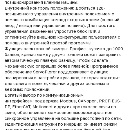
позиционирования клеммы машины;
Внутренний контроль положения: Добиться 128-
позиционного управления внутренним положением с
помощью комбинации команд входных клемм (внешний
ввод / вывод или управление по шине). Для простого
управления движением упростите блок ПЛК и
оптимизируйте внешнюю конфигурацию пользователя с
помощью внутренней простой программы;
Функция электронной камеры: Профиль кулачка до 1000
баллов; кривая между двумя точками может завершить
автоматическую плавную разницу, чтобы сделать
механическую операцию более плавной; Программное
обеспечение ServoPlorer поддерживает функцию
планирования и настройки кулачков, которая подходит
для сдвига в полете, чеканки и других основных и
ведомых приложений.
Богатый выбор по коммуникационным
интерфейсам: поддержка Modbus, CANopen, PROFIBUS-
DP, EtherCAT, Motionnet и других протоколов связи по
шине, обеспечивает межосевое высокоскоростное
синхронное управление на большие расстояния по сети.
Идентификация нагрузки по инерции: он имеет режим
идентификации инерции в режиме on-line и off-line,