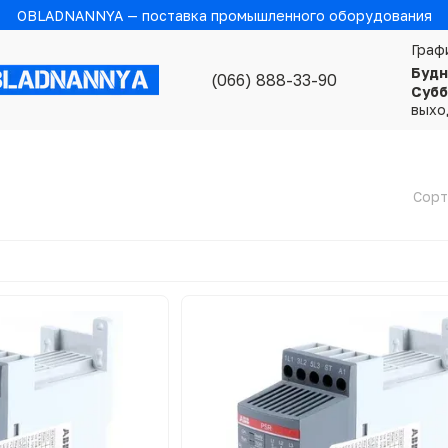
OBLADNANNYA — поставка промышленного оборудования
Граф
Будн
(066) 888-33-90
Субб
выхо
Сорт