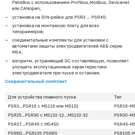
FieldBus с использованием Profibus,Modbus, Devicenet
или CANopen
;
установка на DIN-рейке для PSR3 … PSR45
;
установка на монтажную плату для всех
типоразмеров
;
соединительные комплекты для установки c
автоматами защиты электродвигателей АББ серии
MS
4;
алгоритм, устраняющий DC-составляющую, позволяет
улучшить эксплутационные характеристики
электродвигателя при пуске и останове.
Соединительный комплект
Для устройства плавного пуска
Тип
PSR3...PSR16 с MS116 или MS132
PSR16-M
PSR25...PSR30 с MS132-12...MS132-32
PSR30-M
PSR37...PSR45 с MS450
PSR45-M
PSR60...PSR105 PSR60
PSR105-